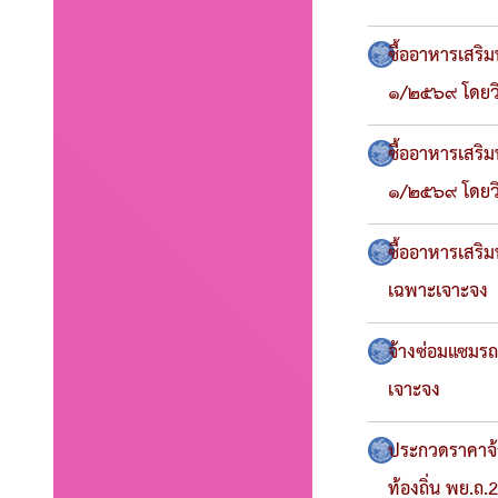
ซื้ออาหารเสริมน
๑/๒๕๖๙ โดยวิ
ซื้ออาหารเสริ
๑/๒๕๖๙ โดยวิ
ซื้ออาหารเสริ
เฉพาะเจาะจง
จ้างซ่อมแซมร
เจาะจง
ประกวดราคาจ้า
ท้องถิ่น พย.ถ.